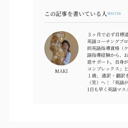
この記事を書いている人
WRITER
３ヶ月で必ず目標達
英語コーチングプ
的英語指導資格（ケ
語指導経験から、
底サポート。自身が
コンプレックス」と
MAKI
１級、通訳・翻訳
（笑）へ！「英語
1日も早く英語マス