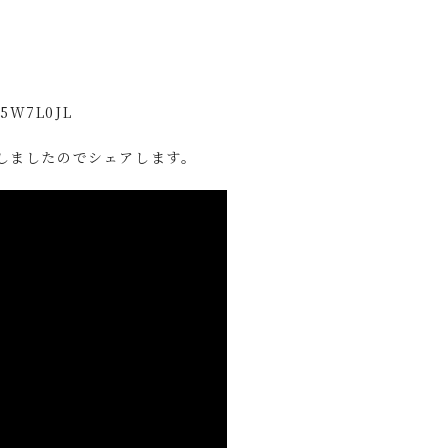
95W7L0JL
しましたのでシェアします。