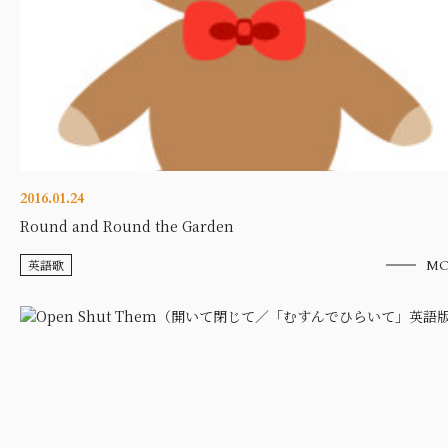
2016.01.24
Round and Round the Garden
英語歌
MO