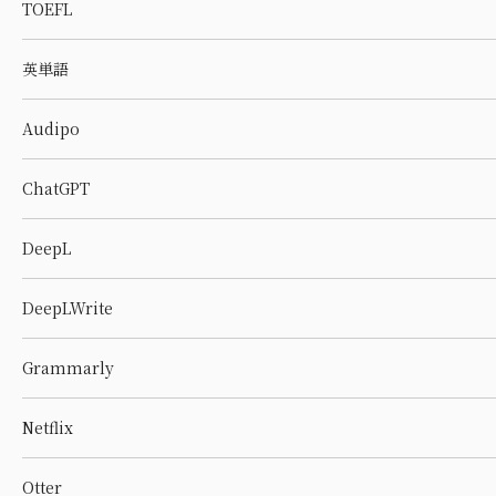
TOEFL
英単語
Audipo
ChatGPT
DeepL
DeepLWrite
Grammarly
Netflix
Otter