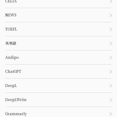
CELTA
NEWS
TOEFL
英単語
Audipo
ChatGPT
DeepL
DeepLWrite
Grammarly