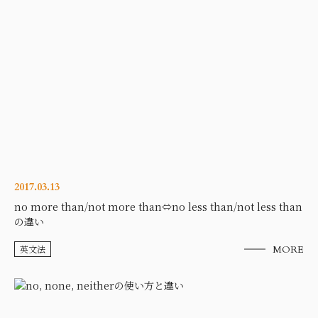
2017.03.13
no more than/not more than⇔no less than/not less than
の違い
英文法
MORE