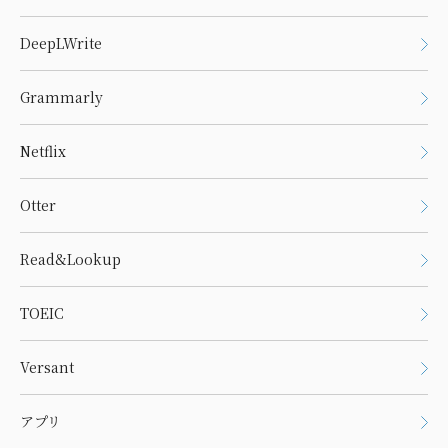
DeepLWrite
Grammarly
Netflix
Otter
Read&Lookup
TOEIC
Versant
アプリ