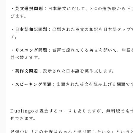
・
英文選択問題
：日本語文に対して、3つの選択肢から正
びます。
・
日本語和訳問題
：出題された英文の和訳を日本語タップ
す。
・
リスニング問題
：音声で流れてくる英文を聞いて、単語
並べ替えます。
・
英作文問題
：表示された日本語を英作文します。
・
スピーキング問題
：出題された英文を読み上げる問題で
Duolingoは課金するコースもありますが、無料版でも
強できます。
勉強中に「この分野はちゃんと学び直したいな」という