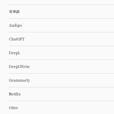
英単語
Audipo
ChatGPT
DeepL
DeepLWrite
Grammarly
Netflix
Otter